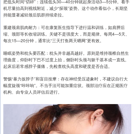
把低头时间“切碎”：连续低头30—40分钟就起身活动3—5分钟。看手
机尽量抬高到视线附近，减少“探颈”姿势。这个动作看似小，长期坚
持能显著减轻颈后肌群持续牵拉。
重建颈肩肌肉耐力：可在康复医生指导下进行温和训练，如肩胛后
缩、颈部等长收缩训练。关键不是强度大，而是规律。每周4—5天、
每次15—20分钟，通常比“三天打鱼两天晒网”更有效。
睡眠姿势和枕头要匹配：枕头并非越高越好。原则是维持颈椎自然生
理曲度，仰卧时下巴不过度上抬，侧卧时头颈与躯干基本成一直线。
起床后若常感脖子僵痛，先检查枕头高度和硬度是否合适。
警惕“暴力扳脖子”和盲目按摩：存在神经受压迹象时，不建议自行大
幅度旋颈“咔咔响”。不当手法可能加重症状。颈部治疗应在正规医疗
机构、由专业人员评估后进行。