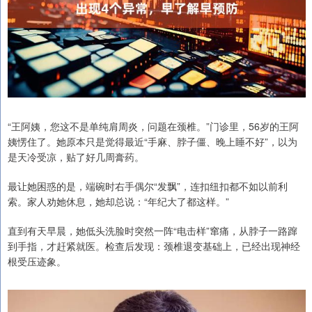
“王阿姨，您这不是单纯肩周炎，问题在颈椎。”门诊里，56岁的王阿
姨愣住了。她原本只是觉得最近“手麻、脖子僵、晚上睡不好”，以为
是天冷受凉，贴了好几周膏药。
最让她困惑的是，端碗时右手偶尔“发飘”，连扣纽扣都不如以前利
索。家人劝她休息，她却总说：“年纪大了都这样。”
直到有天早晨，她低头洗脸时突然一阵“电击样”窜痛，从脖子一路蹿
到手指，才赶紧就医。检查后发现：颈椎退变基础上，已经出现神经
根受压迹象。