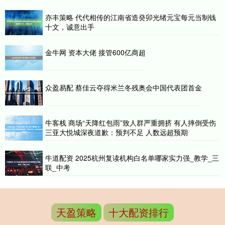
亦丰策略 代代相传的江南省造癸卯光绪元宝每元当制钱
十文，诚意出手
金牛网 资本大佬 接管600亿商超
众盈易配 蔡佳云夺得米兰冬残奥会中国代表团首金
牛客栈 商场“天降红包雨”致人群严重拥挤 有人摔倒受伤
三亚大悦城深夜道歉：预判不足 人数远超预期
牛道配资 2025杭州复读机构白名单哪家实力强_教学_三
联_中考
天盈策略
十大配资排行