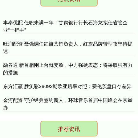
丰泰优配 任职未满一年！甘肃银行行长石海龙拟任省管企
业“一把手”
旺润配资 聂强调任红旗营销负责人，红旗品牌转型攻坚待提
速
融券通 新首相刚上台就变脸，中方强硬表态：将采取强有力
的措施
东方汇赢 胜负彩26092期欧亚赔率对照：费伦茨盘口存差异
金河配资 守护经典签约新人，环球音乐首届中国峰会在京举
办
推荐资讯