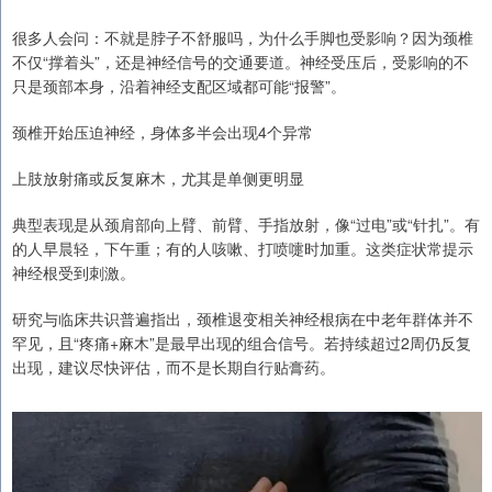
很多人会问：不就是脖子不舒服吗，为什么手脚也受影响？因为颈椎
不仅“撑着头”，还是神经信号的交通要道。神经受压后，受影响的不
只是颈部本身，沿着神经支配区域都可能“报警”。
颈椎开始压迫神经，身体多半会出现4个异常
上肢放射痛或反复麻木，尤其是单侧更明显
典型表现是从颈肩部向上臂、前臂、手指放射，像“过电”或“针扎”。有
的人早晨轻，下午重；有的人咳嗽、打喷嚏时加重。这类症状常提示
神经根受到刺激。
研究与临床共识普遍指出，颈椎退变相关神经根病在中老年群体并不
罕见，且“疼痛+麻木”是最早出现的组合信号。若持续超过2周仍反复
出现，建议尽快评估，而不是长期自行贴膏药。