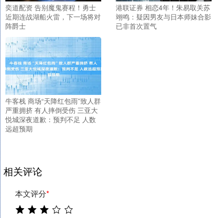
奕道配资 告别魔鬼赛程！勇士
港联证券 相恋4年！朱易取关苏
近期连战湖船火雷，下一场将对
翊鸣：疑因男友与日本师妹合影
阵爵士
已非首次置气
牛客栈 商场“天降红包雨”致人群
严重拥挤 有人摔倒受伤 三亚大
悦城深夜道歉：预判不足 人数
远超预期
相关评论
本文评分
*