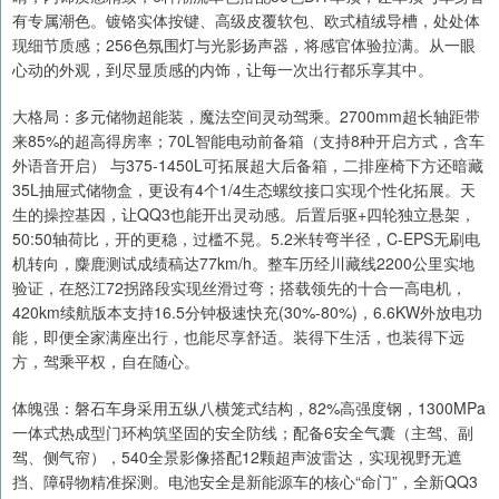
有专属潮色。镀铬实体按键、高级皮覆软包、欧式植绒导槽，处处体
现细节质感；256色氛围灯与光影扬声器，将感官体验拉满。从一眼
心动的外观，到尽显质感的内饰，让每一次出行都乐享其中。
大格局：多元储物超能装，魔法空间灵动驾乘。2700mm超长轴距带
来85%的超高得房率；70L智能电动前备箱（支持8种开启方式，含车
外语音开启） 与375-1450L可拓展超大后备箱，二排座椅下方还暗藏
35L抽屉式储物盒，更设有4个1/4生态螺纹接口实现个性化拓展。天
生的操控基因，让QQ3也能开出灵动感。后置后驱+四轮独立悬架，
50:50轴荷比，开的更稳，过槛不晃。5.2米转弯半径，C-EPS无刷电
机转向，麋鹿测试成绩稿达77km/h。整车历经川藏线2200公里实地
验证，在怒江72拐路段实现丝滑过弯；搭载领先的十合一高电机，
420km续航版本支持16.5分钟极速快充(30%-80%)，6.6KW外放电功
能，即便全家满座出行，也能尽享舒适。装得下生活，也装得下远
方，驾乘平权，自在随心。
体魄强：磐石车身采用五纵八横笼式结构，82%高强度钢，1300MPa
一体式热成型门环构筑坚固的安全防线；配备6安全气囊（主驾、副
驾、侧气帘），540全景影像搭配12颗超声波雷达，实现视野无遮
挡、障碍物精准探测。电池安全是新能源车的核心“命门”，全新QQ3