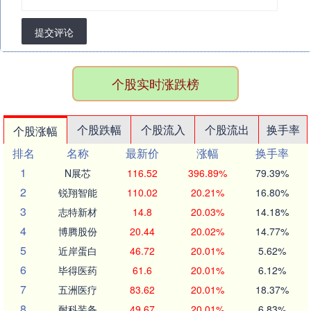
提交评论
个股实时涨跌榜
个股跌幅
个股流入
个股流出
换手率
个股涨幅
排名
名称
最新价
涨幅
换手率
1
N展芯
116.52
396.89%
79.39%
2
锐翔智能
110.02
20.21%
16.80%
3
志特新材
14.8
20.03%
14.18%
4
博腾股份
20.44
20.02%
14.77%
5
近岸蛋白
46.72
20.01%
5.62%
6
毕得医药
61.6
20.01%
6.12%
7
五洲医疗
83.62
20.01%
18.37%
8
耐科装备
49.67
20.01%
6.83%