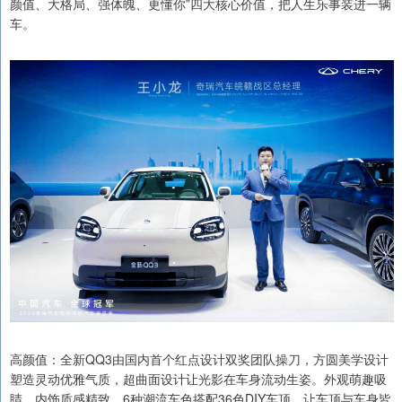
颜值、大格局、强体魄、更懂你”四大核心价值，把人生乐事装进一辆
车。
高颜值：全新QQ3由国内首个红点设计双奖团队操刀，方圆美学设计
塑造灵动优雅气质，超曲面设计让光影在车身流动生姿。外观萌趣吸
睛，内饰质感精致，6种潮流车色搭配36色DIY车顶，让车顶与车身皆