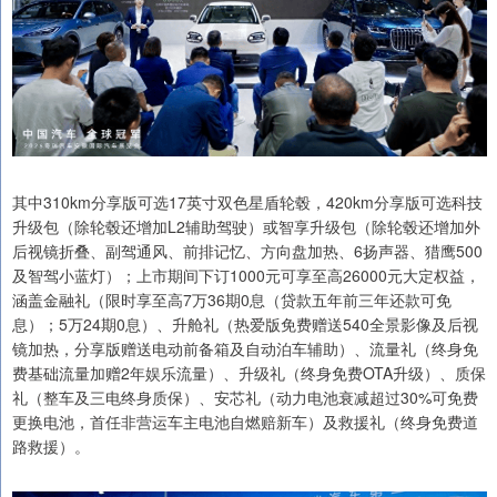
其中310km分享版可选17英寸双色星盾轮毂，420km分享版可选科技
升级包（除轮毂还增加L2辅助驾驶）或智享升级包（除轮毂还增加外
后视镜折叠、副驾通风、前排记忆、方向盘加热、6扬声器、猎鹰500
及智驾小蓝灯）；上市期间下订1000元可享至高26000元大定权益，
涵盖金融礼（限时享至高7万36期0息（贷款五年前三年还款可免
息）；5万24期0息）、升舱礼（热爱版免费赠送540全景影像及后视
镜加热，分享版赠送电动前备箱及自动泊车辅助）、流量礼（终身免
费基础流量加赠2年娱乐流量）、升级礼（终身免费OTA升级）、质保
礼（整车及三电终身质保）、安芯礼（动力电池衰减超过30%可免费
更换电池，首任非营运车主电池自燃赔新车）及救援礼（终身免费道
路救援）。