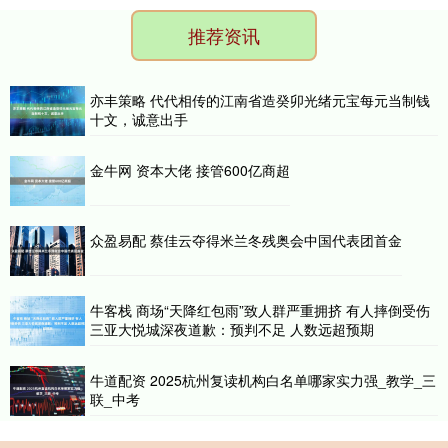
推荐资讯
亦丰策略 代代相传的江南省造癸卯光绪元宝每元当制钱
十文，诚意出手
金牛网 资本大佬 接管600亿商超
众盈易配 蔡佳云夺得米兰冬残奥会中国代表团首金
牛客栈 商场“天降红包雨”致人群严重拥挤 有人摔倒受伤
三亚大悦城深夜道歉：预判不足 人数远超预期
牛道配资 2025杭州复读机构白名单哪家实力强_教学_三
联_中考