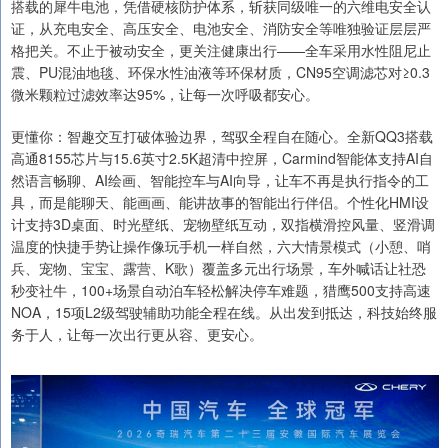
搭载的犀牛电池，凭借硬核防护体系，斩获同级唯一的六维电安全认
证，从充电安全、高压安全、电池安全、消防安全等唯独验证层层严
格把关。不止于被动安全，更关注健康出行——全车采用水性阻尼止
震、PU混油地毯、环保水性油液等环保材质，CN95空调滤芯对≥0.3
微米颗粒过滤效率达95%，让每一次呼吸都安心。
更懂你：智趣交互打破体验边界，驾驭全程自在随心。全新QQ3搭载
高通8155芯片与15.6英寸2.5K超清中控屏，Carmind智能体支持AI自
然语言畅聊、AI绘画、智能控车与AI向导，让车不再是执行指令的工
具，而是能聊天、能画画、能讲故事的智能出行伴侣。个性化HMI设
计支持3D桌面、时光壁纸、宠物壁纸互动，双指横滑控风量、竖滑调
温度的快捷手势让操作像玩手机一样自然，六大情景模式（小憩、哨
兵、宠物、宝宝、露营、K歌）覆盖多元出行场景，车外喊话让社恐
秒变社牛，100+场景自动泊车轻松解决停车难题，猎鹰500支持高速
NOA，15项L2级驾驶辅助功能全程在线。从出发到抵达，科技始终服
务于人，让每一次出行更从容、更安心。