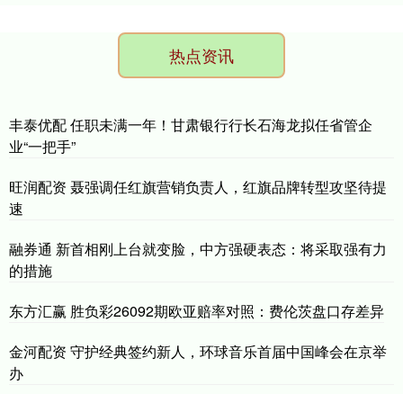
热点资讯
丰泰优配 任职未满一年！甘肃银行行长石海龙拟任省管企
业“一把手”
旺润配资 聂强调任红旗营销负责人，红旗品牌转型攻坚待提
速
融券通 新首相刚上台就变脸，中方强硬表态：将采取强有力
的措施
东方汇赢 胜负彩26092期欧亚赔率对照：费伦茨盘口存差异
金河配资 守护经典签约新人，环球音乐首届中国峰会在京举
办