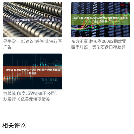
寻牛堂 一纸建议“叫停”非法行医
东方汇赢 胜负彩26092期欧亚
广告
赔率对照：费伦茨盘口存差异
捷希缘 印度JSW钢铁子公司计
划发行10亿美元短期债券
相关评论