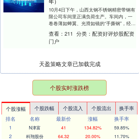
年）
10月4日下午，山西太钢不锈钢精密带钢有
限公司车间里正满负荷生产。车间内，一
卷卷薄如蝉翼、光滑如镜的“手撕钢”，经过
压延、清洗、光亮、拉矫、纵切、包装等
查看：
211
分类：
配资好评炒股配资
步骤自动....
门户
天盈策略文章已加载完成
个股实时涨跌榜
个股跌幅
个股流入
个股流出
换手率
个股涨幅
排名
名称
最新价
涨幅
换手率
1
N津富
41
134.82%
59.85%
2
科翔股份
64.32
20.00%
11.70%