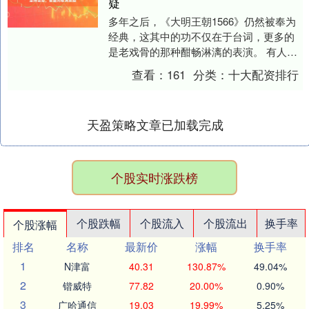
疑
多年之后，《大明王朝1566》仍然被奉为
经典，这其中的功不仅在于台词，更多的
是老戏骨的那种酣畅淋漓的表演。 有人说
陈宝国饰演的嘉靖帝最为出彩，也有人说
查看：
161
分类：
十大配资排行
黄志忠扮演....
天盈策略文章已加载完成
个股实时涨跌榜
个股跌幅
个股流入
个股流出
换手率
个股涨幅
排名
名称
最新价
涨幅
换手率
1
N津富
40.31
130.87%
49.04%
2
锴威特
77.82
20.00%
0.90%
3
广哈通信
19.03
19.99%
5.25%