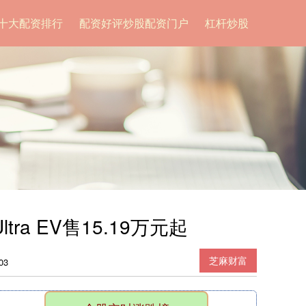
十大配资排行
配资好评炒股配资门户
杠杆炒股
 EV售15.19万元起
芝麻财富
03