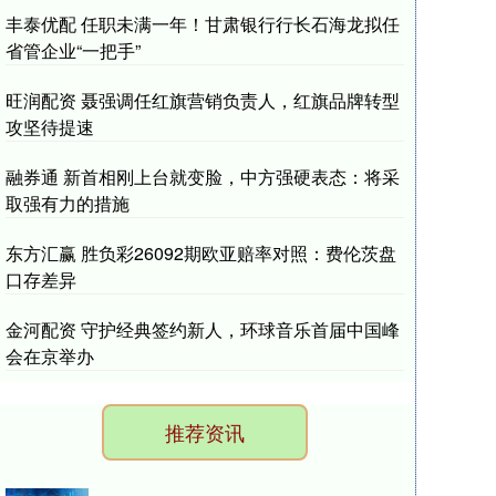
丰泰优配 任职未满一年！甘肃银行行长石海龙拟任
省管企业“一把手”
旺润配资 聂强调任红旗营销负责人，红旗品牌转型
攻坚待提速
融券通 新首相刚上台就变脸，中方强硬表态：将采
取强有力的措施
东方汇赢 胜负彩26092期欧亚赔率对照：费伦茨盘
口存差异
金河配资 守护经典签约新人，环球音乐首届中国峰
会在京举办
推荐资讯