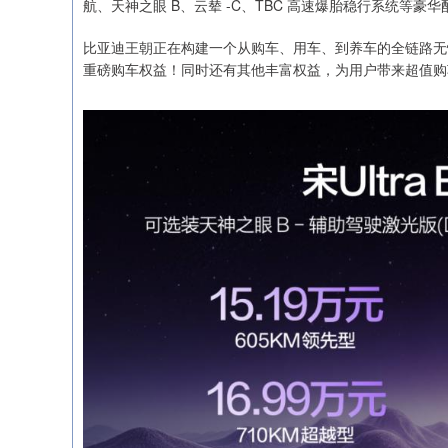
航、天神之眼 B、云辇 -C、TBC 高速爆胎稳行系统等
比亚迪王朝正在构建一个从购车、用车、到养车的全链路无忧体系。为
重磅购车权益！同时还有其他丰富权益，为用户带来超值购
深证成指
0.00
02
-0.03%
0.00
0.00%