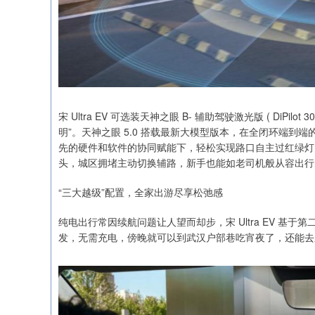
宋 Ultra EV 可选装天神之眼 B- 辅助驾驶激光版 ( DiP
明”。天神之眼 5.0 搭载最新大模型版本，在全闭环端
先的硬件和软件的协同赋能下，轻松实现路口自主过红绿灯
头，城区拥堵主动切换辅路，新手也能如老司机般从容出行
“三大越级”配置，全家出游尽享松弛感
纯电出行常因续航问题让人望而却步，宋 Ultra EV 基于
发，无需充电，傍晚就可以到武汉户部巷吃宵夜了，还能去