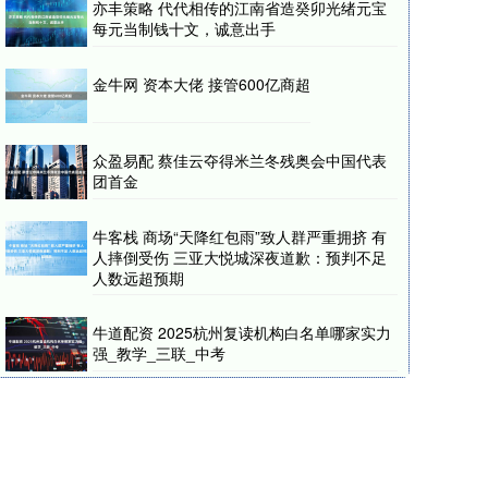
亦丰策略 代代相传的江南省造癸卯光绪元宝
每元当制钱十文，诚意出手
金牛网 资本大佬 接管600亿商超
众盈易配 蔡佳云夺得米兰冬残奥会中国代表
团首金
牛客栈 商场“天降红包雨”致人群严重拥挤 有
人摔倒受伤 三亚大悦城深夜道歉：预判不足
人数远超预期
牛道配资 2025杭州复读机构白名单哪家实力
强_教学_三联_中考